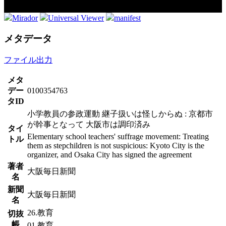
Mirador
Universal Viewer
manifest
メタデータ
ファイル出力
メタ
デー
0100354763
タID
小学教員の参政運動 継子扱いは怪しからぬ : 京都市
が幹事となって 大阪市は調印済み
タイ
Elementary school teachers' suffrage movement: Treating
トル
them as stepchildren is not suspicious: Kyoto City is the
organizer, and Osaka City has signed the agreement
著者
大阪毎日新聞
名
新聞
大阪毎日新聞
名
26.教育
切抜
帳
01.教育