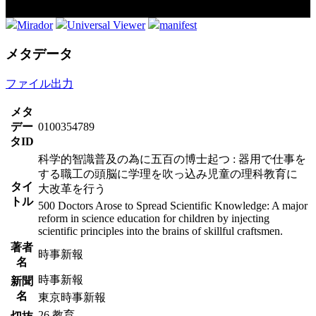
Mirador
Universal Viewer
manifest
メタデータ
ファイル出力
メタ
デー
0100354789
タID
科学的智識普及の為に五百の博士起つ : 器用で仕事を
する職工の頭脳に学理を吹っ込み児童の理科教育に
タイ
大改革を行う
トル
500 Doctors Arose to Spread Scientific Knowledge: A major
reform in science education for children by injecting
scientific principles into the brains of skillful craftsmen.
著者
時事新報
名
時事新報
新聞
名
東京時事新報
26.教育