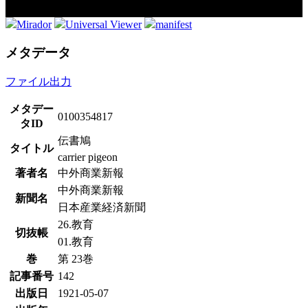
Mirador
Universal Viewer
manifest
メタデータ
ファイル出力
メタデー
0100354817
タID
伝書鳩
タイトル
carrier pigeon
著者名
中外商業新報
中外商業新報
新聞名
日本産業経済新聞
26.教育
切抜帳
01.教育
巻
第 23巻
記事番号
142
出版日
1921-05-07