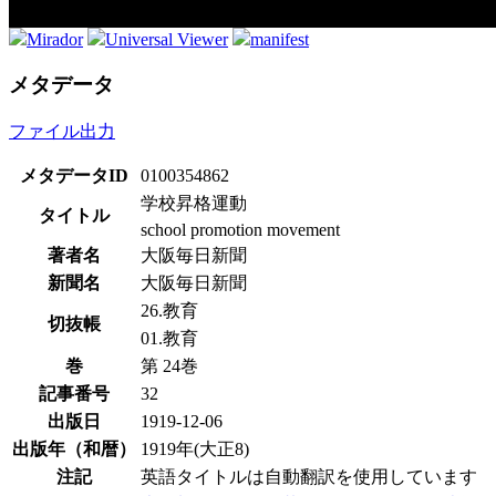
Mirador
Universal Viewer
manifest
メタデータ
ファイル出力
メタデータID
0100354862
学校昇格運動
タイトル
school promotion movement
著者名
大阪毎日新聞
新聞名
大阪毎日新聞
26.教育
切抜帳
01.教育
巻
第 24巻
記事番号
32
出版日
1919-12-06
出版年（和暦）
1919年(大正8)
注記
英語タイトルは自動翻訳を使用しています