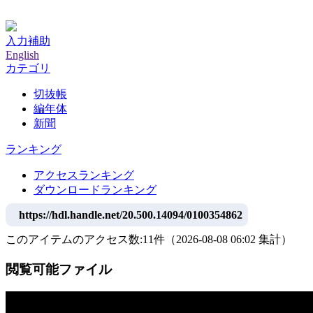
神戸大学附属図書館デジタルアーカイブ
入力補助
English
カテゴリ
切抜帳
編年体
新聞
ランキング
アクセスランキング
ダウンロードランキング
https://hdl.handle.net/20.500.14094/0100354862
このアイテムのアクセス数:
11
件
（
2026-08-08
06:02 集計
）
閲覧可能ファイル