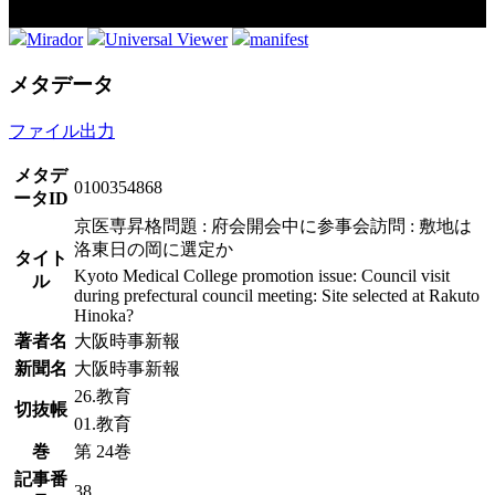
Mirador
Universal Viewer
manifest
メタデータ
ファイル出力
メタデ
0100354868
ータID
京医専昇格問題 : 府会開会中に参事会訪問 : 敷地は
洛東日の岡に選定か
タイト
Kyoto Medical College promotion issue: Council visit
ル
during prefectural council meeting: Site selected at Rakuto
Hinoka?
著者名
大阪時事新報
新聞名
大阪時事新報
26.教育
切抜帳
01.教育
巻
第 24巻
記事番
38