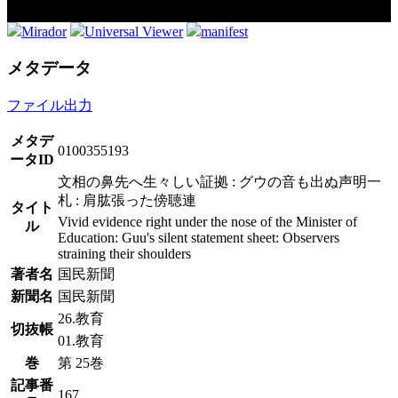
Mirador
Universal Viewer
manifest
メタデータ
ファイル出力
メタデ
0100355193
ータID
文相の鼻先へ生々しい証拠 : グウの音も出ぬ声明一
札 : 肩肱張った傍聴連
タイト
Vivid evidence right under the nose of the Minister of
ル
Education: Guu's silent statement sheet: Observers
straining their shoulders
著者名
国民新聞
新聞名
国民新聞
26.教育
切抜帳
01.教育
巻
第 25巻
記事番
167