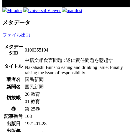
Mirador
Universal Viewer
manifest
メタデータ
ファイル出力
メタデー
0100355194
タID
中橋文相食言問題 : 遂に責任問題を惹起す
タイトル
Nakahashi Bunsho eating and drinking issue: Finally
raising the issue of responsibility
著者名
国民新聞
新聞名
国民新聞
26.教育
切抜帳
01.教育
巻
第 25巻
記事番号
168
出版日
1921-01-28
出版年