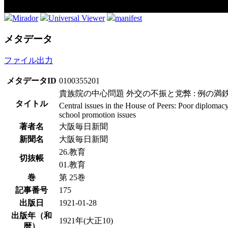
Mirador
Universal Viewer
manifest
メタデータ
ファイル出力
メタデータID
0100355201
貴族院の中心問題 外交の不振と党弊 : 例の満
タイトル
Central issues in the House of Peers: Poor diplomacy
school promotion issues
著者名
大阪毎日新聞
新聞名
大阪毎日新聞
26.教育
切抜帳
01.教育
巻
第 25巻
記事番号
175
出版日
1921-01-28
出版年（和
1921年(大正10)
暦）