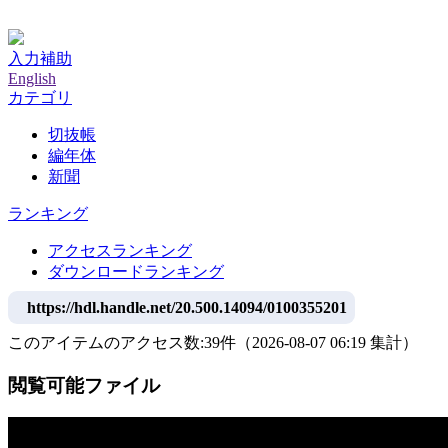
神戸大学附属図書館デジタルアーカイブ
入力補助
English
カテゴリ
切抜帳
編年体
新聞
ランキング
アクセスランキング
ダウンロードランキング
https://hdl.handle.net/20.500.14094/0100355201
このアイテムのアクセス数:
39
件
（
2026-08-07
06:19 集計
）
閲覧可能ファイル