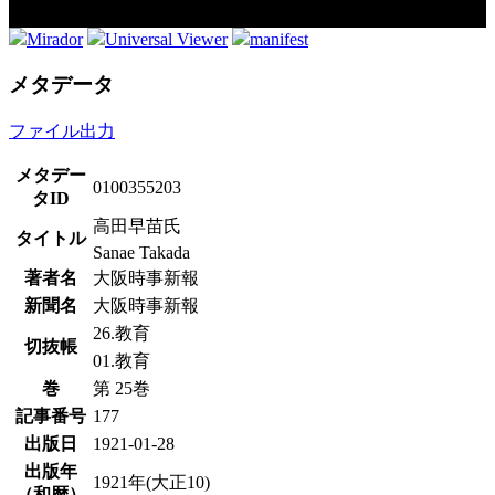
Mirador
Universal Viewer
manifest
メタデータ
ファイル出力
メタデー
0100355203
タID
高田早苗氏
タイトル
Sanae Takada
著者名
大阪時事新報
新聞名
大阪時事新報
26.教育
切抜帳
01.教育
巻
第 25巻
記事番号
177
出版日
1921-01-28
出版年
1921年(大正10)
（和暦）