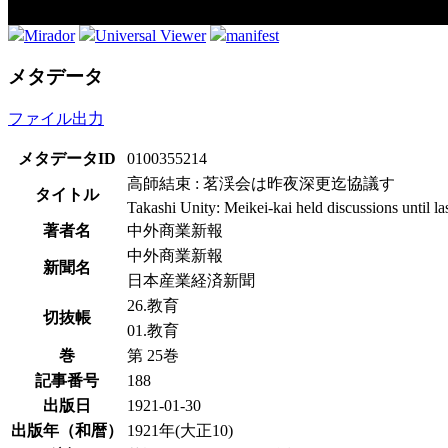
Mirador
Universal Viewer
manifest
メタデータ
ファイル出力
メタデータID
0100355214
高師結束 : 茗渓会は昨夜深更迄協議す
タイトル
Takashi Unity: Meikei-kai held discussions until las
著者名
中外商業新報
中外商業新報
新聞名
日本産業経済新聞
26.教育
切抜帳
01.教育
巻
第 25巻
記事番号
188
出版日
1921-01-30
出版年（和暦）
1921年(大正10)