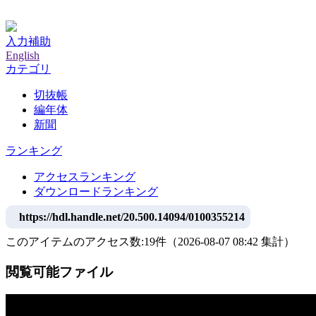
神戸大学附属図書館デジタルアーカイブ
入力補助
English
カテゴリ
切抜帳
編年体
新聞
ランキング
アクセスランキング
ダウンロードランキング
https://hdl.handle.net/20.500.14094/0100355214
このアイテムのアクセス数:
19
件
（
2026-08-07
08:42 集計
）
閲覧可能ファイル