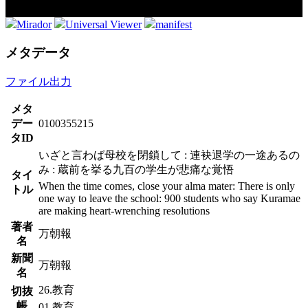
Mirador
Universal Viewer
manifest
メタデータ
ファイル出力
メタ
デー
0100355215
タID
いざと言わば母校を閉鎖して : 連袂退学の一途あるの
み : 蔵前を挙る九百の学生が悲痛な覚悟
タイ
When the time comes, close your alma mater: There is only
トル
one way to leave the school: 900 students who say Kuramae
are making heart-wrenching resolutions
著者
万朝報
名
新聞
万朝報
名
26.教育
切抜
帳
01.教育