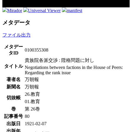
Mirador
Universal Viewer
manifest
メタデータ
ファイル出力
メタデー
0100355308
タID
貴族院各派交渉 : 陞格問題に対し
タイトル
Negotiations between factions in the House of Peers:
Regarding the rank issue
著者名
万朝報
新聞名
万朝報
26.教育
切抜帳
01.教育
巻
第 26巻
記事番号
80
出版日
1921-02-07
出版年