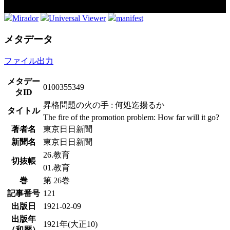
Mirador
Universal Viewer
manifest
メタデータ
ファイル出力
メタデー
0100355349
タID
昇格問題の火の手 : 何処迄揚るか
タイトル
The fire of the promotion problem: How far will it go?
著者名
東京日日新聞
新聞名
東京日日新聞
26.教育
切抜帳
01.教育
巻
第 26巻
記事番号
121
出版日
1921-02-09
出版年
1921年(大正10)
（和暦）