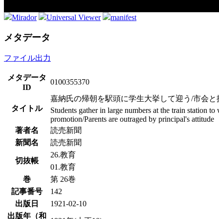
Mirador
Universal Viewer
manifest
メタデータ
ファイル出力
メタデータ
0100355370
ID
嘉納氏の帰朝を駅頭に学生大挙して迎う/市会と
タイトル
Students gather in large numbers at the train station
promotion/Parents are outraged by principal's attitude
著者名
読売新聞
新聞名
読売新聞
26.教育
切抜帳
01.教育
巻
第 26巻
記事番号
142
出版日
1921-02-10
出版年（和