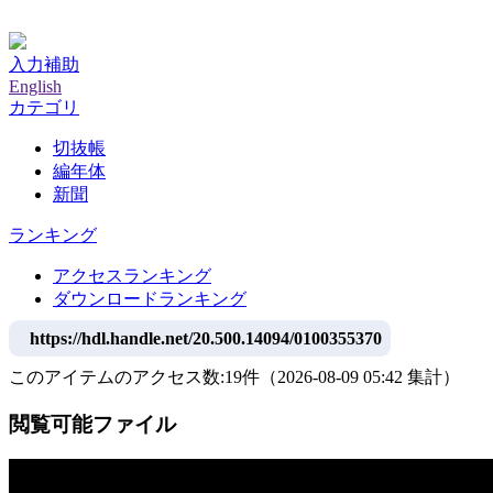
神戸大学附属図書館デジタルアーカイブ
入力補助
English
カテゴリ
切抜帳
編年体
新聞
ランキング
アクセスランキング
ダウンロードランキング
https://hdl.handle.net/20.500.14094/0100355370
このアイテムのアクセス数:
19
件
（
2026-08-09
05:42 集計
）
閲覧可能ファイル