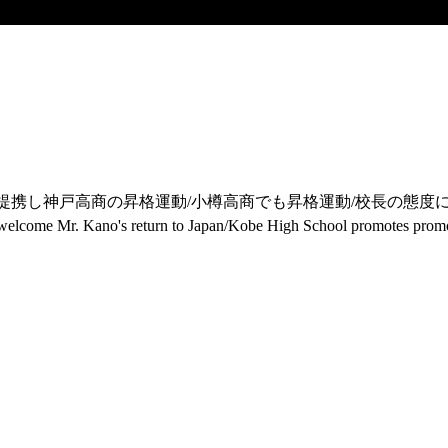
提携し神戸高商の昇格運動/小樽高商でも昇格運動/校長の態度
 to welcome Mr. Kano's return to Japan/Kobe High School promotes prom