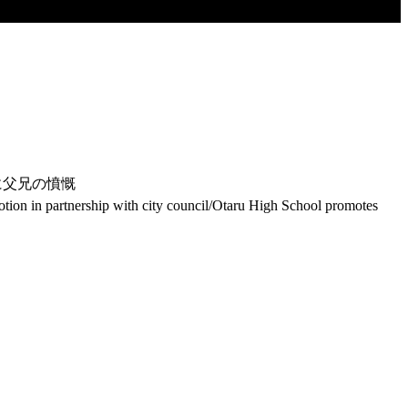
に父兄の憤慨
otion in partnership with city council/Otaru High School promotes