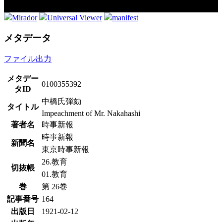
Mirador
Universal Viewer
manifest
メタデータ
ファイル出力
メタデー
0100355392
タID
中橋氏弾劾
タイトル
Impeachment of Mr. Nakahashi
著者名
時事新報
時事新報
新聞名
東京時事新報
26.教育
切抜帳
01.教育
巻
第 26巻
記事番号
164
出版日
1921-02-12