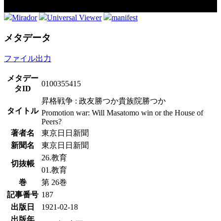
Mirador
Universal Viewer
manifest
メタデータ
ファイル出力
メタデー
0100355415
タID
昇格戦争 : 政友勝つか貴族院勝つか
タイトル
Promotion war: Will Masatomo win or the House of
Peers?
著者名
東京日日新聞
新聞名
東京日日新聞
26.教育
切抜帳
01.教育
巻
第 26巻
記事番号
187
出版日
1921-02-18
出版年