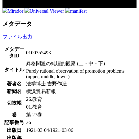
Mirador
Universal Viewer
manifest
メタデータ
ファイル出力
メタデー
0100355493
タID
昇格問題の純理的観察 (上・中・下)
タイトル
Purely rational observation of promotion problems
(upper, middle, lower)
著者名
法学博士 吉野作造
新聞名
横浜貿易新報
26.教育
切抜帳
01.教育
巻
第 27巻
記事番号
26
出版日
1921-03-04/1921-03-06
出版年