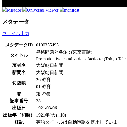
Mirador
Universal Viewer
manifest
メタデータ
ファイル出力
メタデータID
0100355495
昇格問題と各派 : (東京電話)
タイトル
Promotion issue and various factions: (Tokyo Tele
著者名
大阪朝日新聞
新聞名
大阪朝日新聞
26.教育
切抜帳
01.教育
巻
第 27巻
記事番号
28
出版日
1921-03-06
出版年（和暦）
1921年(大正10)
注記
英語タイトルは自動翻訳を使用しています