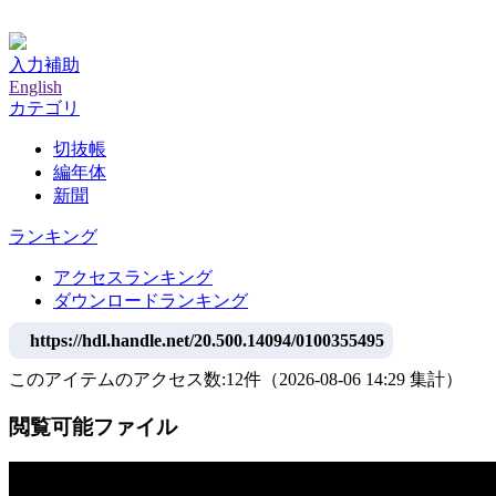
神戸大学附属図書館デジタルアーカイブ
入力補助
English
カテゴリ
切抜帳
編年体
新聞
ランキング
アクセスランキング
ダウンロードランキング
https://hdl.handle.net/20.500.14094/0100355495
このアイテムのアクセス数:
12
件
（
2026-08-06
14:29 集計
）
閲覧可能ファイル