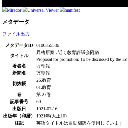
Mirador
Universal Viewer
manifest
メタデータ
ファイル出力
メタデータID
0100355536
昇格原案 : 近く教育評議会附議
タイトル
Proposal for promotion: To be discussed by the E
著者名
万朝報
新聞名
万朝報
26.教育
切抜帳
01.教育
巻
第 27巻
記事番号
69
出版日
1921-07-16
出版年（和暦）
1921年(大正10)
注記
英語タイトルは自動翻訳を使用しています