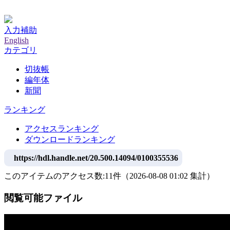
神戸大学附属図書館デジタルアーカイブ
入力補助
English
カテゴリ
切抜帳
編年体
新聞
ランキング
アクセスランキング
ダウンロードランキング
https://hdl.handle.net/20.500.14094/0100355536
このアイテムのアクセス数:
11
件
（
2026-08-08
01:02 集計
）
閲覧可能ファイル