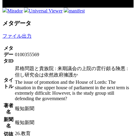
Mirador
Universal Viewer
manifest
メタデータ
ファイル出力
メタ
デー
0100355569
タID
昇格問題と貴族院 : 来期議会の上院の雲行頗る険悪 :
但し研究会は依然政府擁護か
タイ
The issue of promotion and the House of Lords: The
トル
situation in the upper house of parliament in the next term is
extremely difficult: However, is the study group still
defending the government?
著者
報知新聞
名
新聞
報知新聞
名
26.教育
切抜