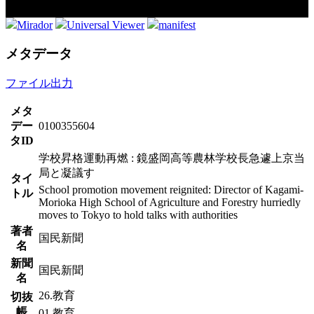
Mirador
Universal Viewer
manifest
メタデータ
ファイル出力
メタ
デー
0100355604
タID
学校昇格運動再燃 : 鏡盛岡高等農林学校長急遽上京当
局と凝議す
タイ
School promotion movement reignited: Director of Kagami-
トル
Morioka High School of Agriculture and Forestry hurriedly
moves to Tokyo to hold talks with authorities
著者
国民新聞
名
新聞
国民新聞
名
26.教育
切抜
帳
01.教育