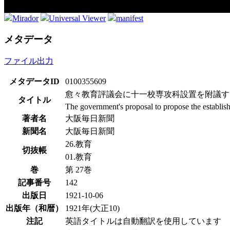
Mirador
Universal Viewer
manifest
メタデータ
ファイル出力
メタデータID
0100355609
愈々教育評議会に十一校専攻科設置を附議す
タイトル
The government's proposal to propose the establish
著者名
大阪毎日新聞
新聞名
大阪毎日新聞
26.教育
切抜帳
01.教育
巻
第 27巻
記事番号
142
出版日
1921-10-06
出版年（和暦）
1921年(大正10)
注記
英語タイトルは自動翻訳を使用しています