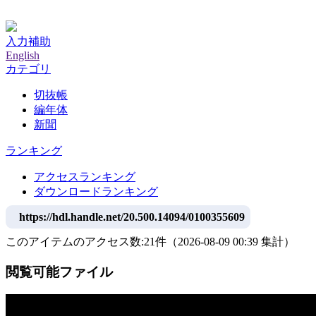
神戸大学附属図書館デジタルアーカイブ
入力補助
English
カテゴリ
切抜帳
編年体
新聞
ランキング
アクセスランキング
ダウンロードランキング
https://hdl.handle.net/20.500.14094/0100355609
このアイテムのアクセス数:
21
件
（
2026-08-09
00:39 集計
）
閲覧可能ファイル