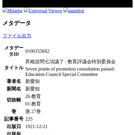
Mirador
Universal Viewer
manifest
メタデータ
ファイル出力
メタデー
0100355692
タID
昇格諮問七項議了 : 教育評議会特別委員会
タイトル
Seven points of promotion consultation passed:
Education Council Special Committee
著者名
新愛知
新聞名
新愛知
26.教育
切抜帳
01.教育
巻
第 27巻
記事番号
225
出版日
1921-12-21
出版年