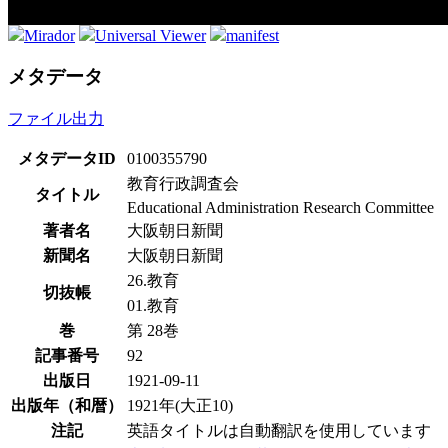
Mirador
Universal Viewer
manifest
メタデータ
ファイル出力
メタデータID
0100355790
教育行政調査会
タイトル
Educational Administration Research Committee
著者名
大阪朝日新聞
新聞名
大阪朝日新聞
26.教育
切抜帳
01.教育
巻
第 28巻
記事番号
92
出版日
1921-09-11
出版年（和暦）
1921年(大正10)
注記
英語タイトルは自動翻訳を使用しています