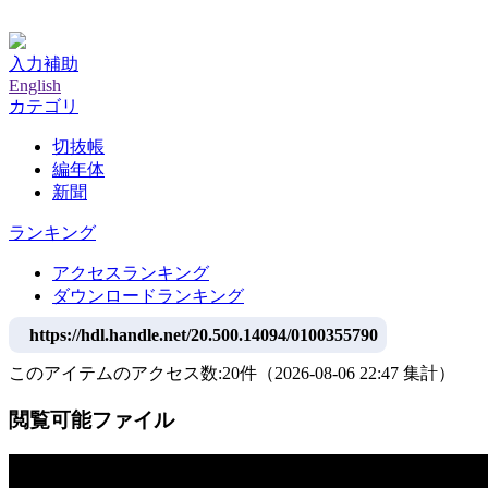
神戸大学附属図書館デジタルアーカイブ
入力補助
English
カテゴリ
切抜帳
編年体
新聞
ランキング
アクセスランキング
ダウンロードランキング
https://hdl.handle.net/20.500.14094/0100355790
このアイテムのアクセス数:
20
件
（
2026-08-06
22:47 集計
）
閲覧可能ファイル