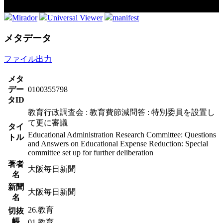
Mirador
Universal Viewer
manifest
メタデータ
ファイル出力
メタ
デー
0100355798
タID
教育行政調査会 : 教育費節減問答 : 特別委員を設置し
て更に審議
タイ
Educational Administration Research Committee: Questions
トル
and Answers on Educational Expense Reduction: Special
committee set up for further deliberation
著者
大阪毎日新聞
名
新聞
大阪毎日新聞
名
26.教育
切抜
帳
01.教育