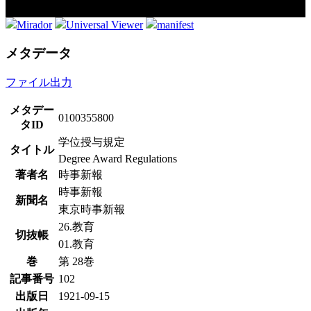
Mirador
Universal Viewer
manifest
メタデータ
ファイル出力
メタデー
0100355800
タID
学位授与規定
タイトル
Degree Award Regulations
著者名
時事新報
時事新報
新聞名
東京時事新報
26.教育
切抜帳
01.教育
巻
第 28巻
記事番号
102
出版日
1921-09-15