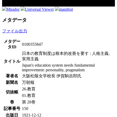
Mirador
Universal Viewer
manifest
メタデータ
ファイル出力
メタデー
0100355847
タID
日本の教育制度は根本的改善を要す : 人格主義、
実用主義
タイトル
Japan's education system needs fundamental
improvement: personality, pragmatism
著者名
大阪松蔭女学校長 伊賀駒吉郎氏
新聞名
万朝報
26.教育
切抜帳
01.教育
巻
第 28巻
記事番号
150
出版日
1921-12-12