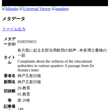
Mirador
Universal Viewer
manifest
メタデータ
ファイル出力
メタデ
0100356011
ータID
各方面に起る文部当局軟弱の怨声 : 本多博士書翰の
一節
タイト
Complaints about the softness of the educational
ル
authorities in various quarters: A passage from Dr.
Honda's letter
著者名
神戸又新日報
新聞名
神戸又新日報
26.教育
切抜帳
01.教育
巻
第 29巻
記事番
148