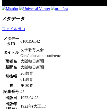
Mirador
Universal Viewer
manifest
メタデータ
ファイル出力
メタデー
0100356142
タID
女子教育大会
タイトル
Girls' education conference
著者名
大阪朝日新聞
新聞名
大阪朝日新聞
26.教育
切抜帳
01.教育
巻
第 30巻
記事番号
45
出版日
1922-04-28
出版年
1922年(大正11)
（和暦）