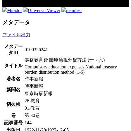
Mirador
Universal Viewer
manifest
メタデータ
ファイル出力
メタデー
0100356241
タID
義務教育費 国庫負担分配方法 (一～六)
タイトル
Compulsory education expenses National treasury
burden distribution method (1-6)
著者名
時事新報
時事新報
新聞名
東京時事新報
26.教育
切抜帳
01.教育
巻
第 30巻
記事番号
144
出版日
1922-11-28/1922-12-05