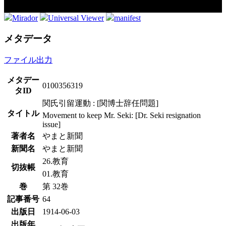
Mirador
Universal Viewer
manifest
メタデータ
ファイル出力
メタデー
0100356319
タID
関氏引留運動 : [関博士辞任問題]
タイトル
Movement to keep Mr. Seki: [Dr. Seki resignation
issue]
著者名
やまと新聞
新聞名
やまと新聞
26.教育
切抜帳
01.教育
巻
第 32巻
記事番号
64
出版日
1914-06-03
出版年