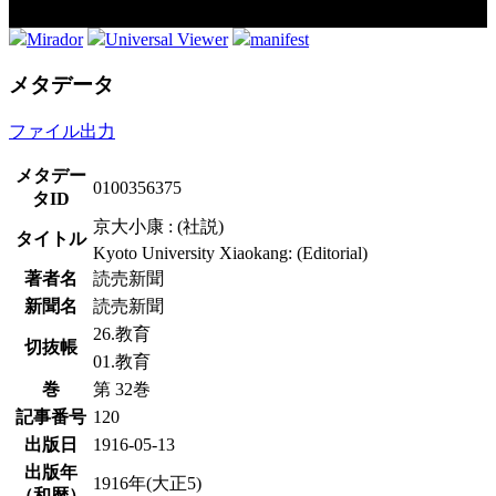
Mirador
Universal Viewer
manifest
メタデータ
ファイル出力
メタデー
0100356375
タID
京大小康 : (社説)
タイトル
Kyoto University Xiaokang: (Editorial)
著者名
読売新聞
新聞名
読売新聞
26.教育
切抜帳
01.教育
巻
第 32巻
記事番号
120
出版日
1916-05-13
出版年
1916年(大正5)
（和暦）