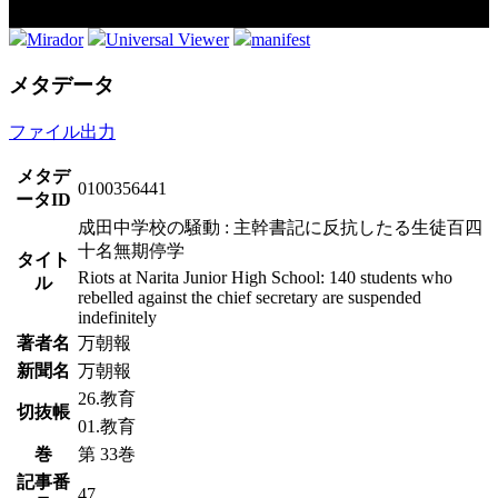
Mirador
Universal Viewer
manifest
メタデータ
ファイル出力
メタデ
0100356441
ータID
成田中学校の騒動 : 主幹書記に反抗したる生徒百四
十名無期停学
タイト
Riots at Narita Junior High School: 140 students who
ル
rebelled against the chief secretary are suspended
indefinitely
著者名
万朝報
新聞名
万朝報
26.教育
切抜帳
01.教育
巻
第 33巻
記事番
47