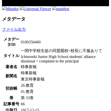
Mirador
Universal Viewer
manifest
メタデータ
ファイル出力
メタデー
0100356460
タID
一関中学校生徒の同盟罷校=校長に不服ありて
タイトル
Ichinoseki Junior High School students' alliance
dismissal = complaint to the principal
著者名
時事新報
時事新報
新聞名
東京時事新報
26.教育
切抜帳
01.教育
巻
第 33巻
記事番号
66
出版日
1917-12-15