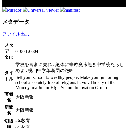
Mirador
Universal Viewer
manifest
メタデータ
ファイル出力
メタ
デー
0100356604
タID
学校を富豪に売れ : 絶体に宗教臭味無き中学校たらし
めよ : 桃山中学革新団の絶叫
タイ
Sell ​​your school to wealthy people: Make your junior high
トル
school absolutely free of religious flavor: The cry of the
Momoyama Junior High School Innovation Group
著者
大阪新報
名
新聞
大阪新報
名
26.教育
切抜
帳
01.教育