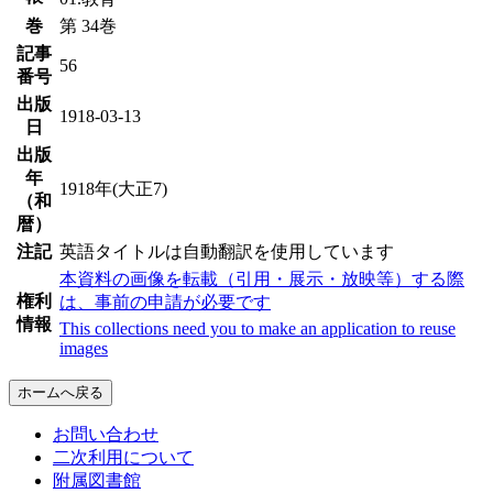
巻
第 34巻
記事
56
番号
出版
1918-03-13
日
出版
年
1918年(大正7)
（和
暦）
注記
英語タイトルは自動翻訳を使用しています
本資料の画像を転載（引用・展示・放映等）する際
権利
は、事前の申請が必要です
情報
This collections need you to make an application to reuse
images
ホームへ戻る
お問い合わせ
二次利用について
附属図書館