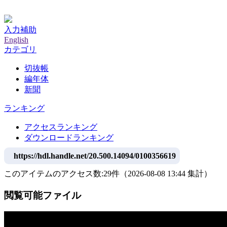
神戸大学附属図書館デジタルアーカイブ
入力補助
English
カテゴリ
切抜帳
編年体
新聞
ランキング
アクセスランキング
ダウンロードランキング
https://hdl.handle.net/20.500.14094/0100356619
このアイテムのアクセス数:
29
件
（
2026-08-08
13:44 集計
）
閲覧可能ファイル