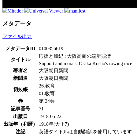
Mirador
Universal Viewer
manifest
メタデータ
ファイル出力
メタデータID
0100356619
応援と風紀 : 大阪高商の端艇競漕
タイトル
Support and morals: Osaka Kosho's rowing race
著者名
大阪朝日新聞
新聞名
大阪朝日新聞
26.教育
切抜帳
01.教育
巻
第 34巻
記事番号
71
出版日
1918-05-22
出版年（和暦）
1918年(大正7)
注記
英語タイトルは自動翻訳を使用しています