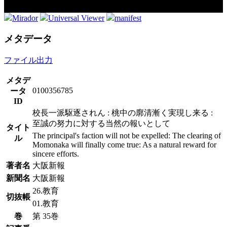
Mirador
Universal Viewer
manifest
メタデータ
ファイル出力
メタデ
0100356785
ータ
ID
校長一派駆逐されん : 桃中の廓清漸く実現し来る :
至誠の努力に対する当然の報いとして
タイト
The principal's faction will not be expelled: The clearing of
ル
Momonaka will finally come true: As a natural reward for
sincere efforts.
著者名
大阪新報
新聞名
大阪新報
26.教育
切抜帳
01.教育
巻
第 35巻