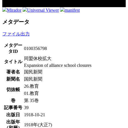
Mirador
Universal Viewer
manifest
メタデータ
ファイル出力
メタデー
0100356798
タID
同盟休校拡大
タイトル
Expansion of alliance school closures
著者名
国民新聞
新聞名
国民新聞
26.教育
切抜帳
01.教育
巻
第 35巻
記事番号
39
出版日
1918-10-21
出版年
1918年(大正7)
（和暦）