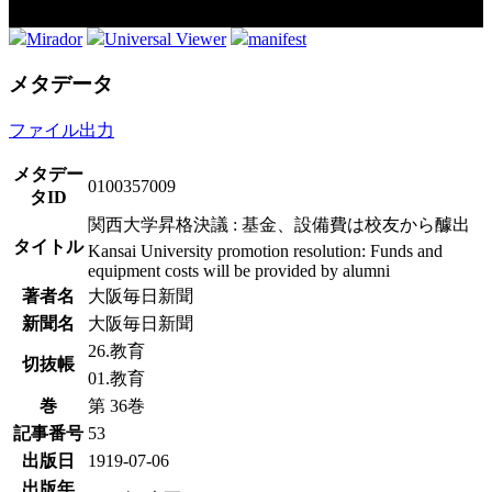
Mirador
Universal Viewer
manifest
メタデータ
ファイル出力
メタデー
0100357009
タID
関西大学昇格決議 : 基金、設備費は校友から醵出
タイトル
Kansai University promotion resolution: Funds and
equipment costs will be provided by alumni
著者名
大阪毎日新聞
新聞名
大阪毎日新聞
26.教育
切抜帳
01.教育
巻
第 36巻
記事番号
53
出版日
1919-07-06
出版年