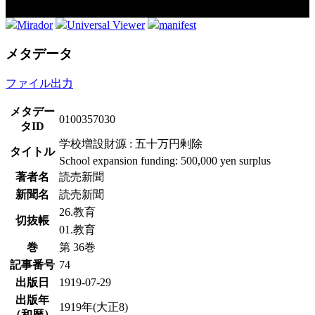
Mirador
Universal Viewer
manifest
メタデータ
ファイル出力
メタデー
0100357030
タID
学校増設財源 : 五十万円剰除
タイトル
School expansion funding: 500,000 yen surplus
著者名
読売新聞
新聞名
読売新聞
26.教育
切抜帳
01.教育
巻
第 36巻
記事番号
74
出版日
1919-07-29
出版年
1919年(大正8)
（和暦）