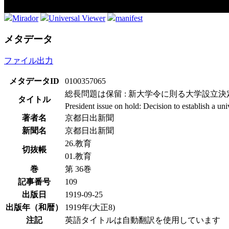
Mirador
Universal Viewer
manifest
メタデータ
ファイル出力
メタデータID
0100357065
総長問題は保留 : 新大学令に則る大学設立決
タイトル
President issue on hold: Decision to establish a u
著者名
京都日出新聞
新聞名
京都日出新聞
26.教育
切抜帳
01.教育
巻
第 36巻
記事番号
109
出版日
1919-09-25
出版年（和暦）
1919年(大正8)
注記
英語タイトルは自動翻訳を使用しています