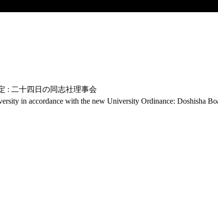
定 : 二十四日の同志社理事会
niversity in accordance with the new University Ordinance: Doshisha Bo