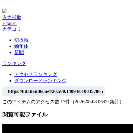
神戸大学附属図書館デジタルアーカイブ
入力補助
English
カテゴリ
切抜帳
編年体
新聞
ランキング
アクセスランキング
ダウンロードランキング
https://hdl.handle.net/20.500.14094/0100357065
このアイテムのアクセス数:
17
件
（
2026-08-08
06:09 集計
）
閲覧可能ファイル