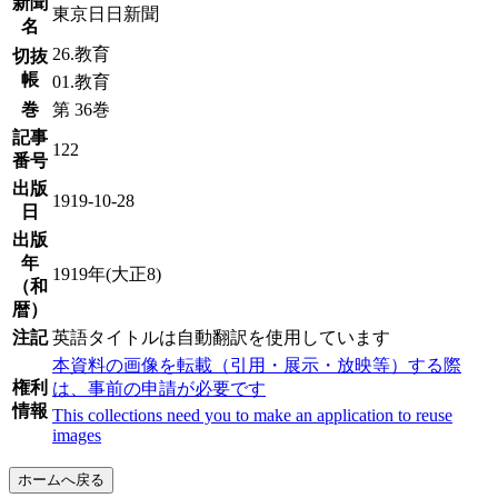
新聞
東京日日新聞
名
26.教育
切抜
帳
01.教育
巻
第 36巻
記事
122
番号
出版
1919-10-28
日
出版
年
1919年(大正8)
（和
暦）
注記
英語タイトルは自動翻訳を使用しています
本資料の画像を転載（引用・展示・放映等）する際
権利
は、事前の申請が必要です
情報
This collections need you to make an application to reuse
images
ホームへ戻る