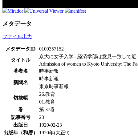
Mirador
Universal Viewer
manifest
メタデータ
ファイル出力
メタデータID
0100357152
京大に女子入学 : 経済学部は意見一致して
タイトル
Admission of women to Kyoto University: The Facu
著者名
時事新報
時事新報
新聞名
東京時事新報
26.教育
切抜帳
01.教育
巻
第 37巻
記事番号
23
出版日
1920-02-23
出版年（和暦）
1920年(大正9)