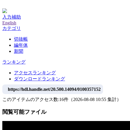
神戸大学附属図書館デジタルアーカイブ
入力補助
English
カテゴリ
切抜帳
編年体
新聞
ランキング
アクセスランキング
ダウンロードランキング
https://hdl.handle.net/20.500.14094/0100357152
このアイテムのアクセス数:
16
件
（
2026-08-08
10:55 集計
）
閲覧可能ファイル