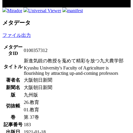
Mirador
Universal Viewer
manifest
メタデータ
ファイル出力
メタデー
0100357312
タID
新進気鋭の教授を蒐めて精彩を放つ九大農学部
タイトル
Kyushu University's Faculty of Agriculture is
flourishing by attracting up-and-coming professors
著者名
大阪朝日新聞
新聞名
大阪朝日新聞
版
九州版
26.教育
切抜帳
01.教育
巻
第 37巻
記事番号
183
出版日
1921-01-18