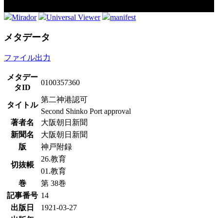
Mirador
Universal Viewer
manifest
メタデータ
ファイル出力
メタデー
0100357360
タID
第二神港認可
タイトル
Second Shinko Port approval
著者名
大阪朝日新聞
新聞名
大阪朝日新聞
版
神戸附録
26.教育
切抜帳
01.教育
巻
第 38巻
記事番号
14
出版日
1921-03-27