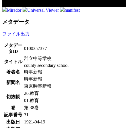
Mirador
Universal Viewer
manifest
メタデータ
ファイル出力
メタデー
0100357377
タID
郡立中等学校
タイトル
county secondary school
著者名
時事新報
時事新報
新聞名
東京時事新報
26.教育
切抜帳
01.教育
巻
第 38巻
記事番号
31
出版日
1921-04-19