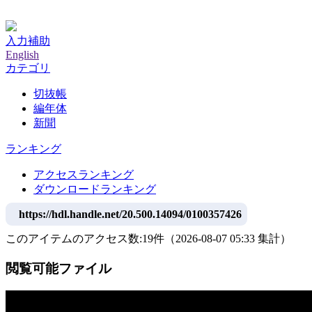
神戸大学附属図書館デジタルアーカイブ
入力補助
English
カテゴリ
切抜帳
編年体
新聞
ランキング
アクセスランキング
ダウンロードランキング
https://hdl.handle.net/20.500.14094/0100357426
このアイテムのアクセス数:
19
件
（
2026-08-07
05:33 集計
）
閲覧可能ファイル