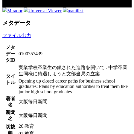
Mirador
Universal Viewer
manifest
メタデータ
ファイル出力
メタ
デー
0100357439
タID
実業学校卒業生の鎖された進路を開いて : 中学卒業
生同様に待遇しようと文部当局の立案
タイ
Opening up closed career paths for business school
トル
graduates: Plans by education authorities to treat them like
junior high school graduates
著者
大阪毎日新聞
名
新聞
大阪毎日新聞
名
26.教育
切抜
帳
01.教育