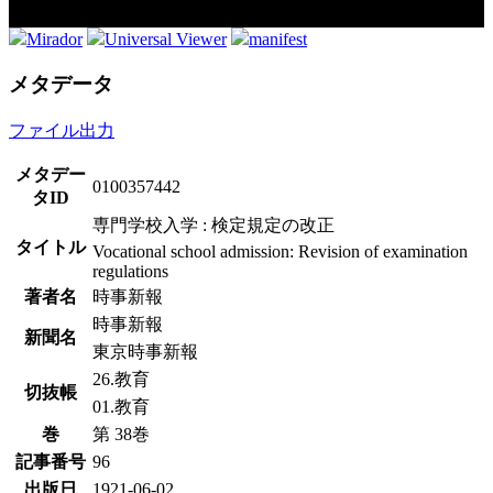
Mirador
Universal Viewer
manifest
メタデータ
ファイル出力
メタデー
0100357442
タID
専門学校入学 : 検定規定の改正
タイトル
Vocational school admission: Revision of examination
regulations
著者名
時事新報
時事新報
新聞名
東京時事新報
26.教育
切抜帳
01.教育
巻
第 38巻
記事番号
96
出版日
1921-06-02