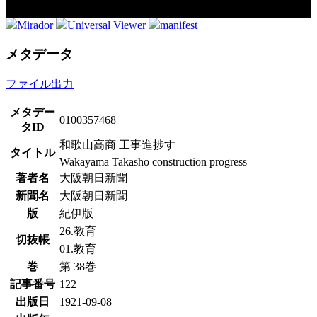
Mirador
Universal Viewer
manifest
メタデータ
ファイル出力
メタデー
0100357468
タID
和歌山高商 工事進捗す
タイトル
Wakayama Takasho construction progress
著者名
大阪朝日新聞
新聞名
大阪朝日新聞
版
紀伊版
26.教育
切抜帳
01.教育
巻
第 38巻
記事番号
122
出版日
1921-09-08